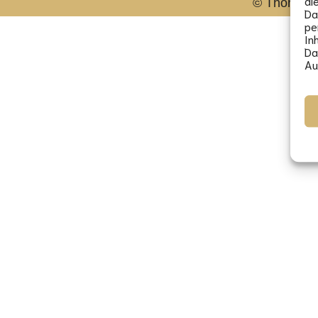
di
© Thorsten 
Da
pe
In
Da
Au