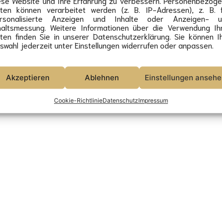
ese Website und Ihre Erfahrung zu verbessern. Personenbezog
Schleif 2021-26 - alle Rechte vorbehalten.
ten können verarbeitet werden (z. B. IP-Adressen), z. B. 
rsonalisierte Anzeigen und Inhalte oder Anzeigen- u
haltsmessung. Weitere Informationen über die Verwendung Ih
ten finden Sie in unserer Datenschutzerklärung. Sie können I
swahl jederzeit unter Einstellungen widerrufen oder anpassen.
Akzeptieren
Ablehnen
Einstellungen anseh
Cookie-Richtlinie
Datenschutz
Impressum