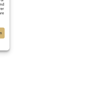
nd
rer
hre
en