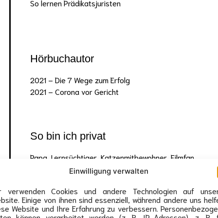
So lernen Prädikatsjuristen
Hörbuchautor
2021 – Die 7 Wege zum Erfolg
2021 – Corona vor Gericht
So bin ich privat
Papa, Lernsüchtiger, Katzenmitbewohner, Filmfan,
Freiheitsliebender, Hantelfreund, Bücherverschlinger
Einwilligung verwalten
r verwenden Cookies und andere Technologien auf unse
bsite. Einige von ihnen sind essenziell, während andere uns helf
ese Website und Ihre Erfahrung zu verbessern. Personenbezog
ten können verarbeitet werden (z. B. IP-Adressen), z. B. 