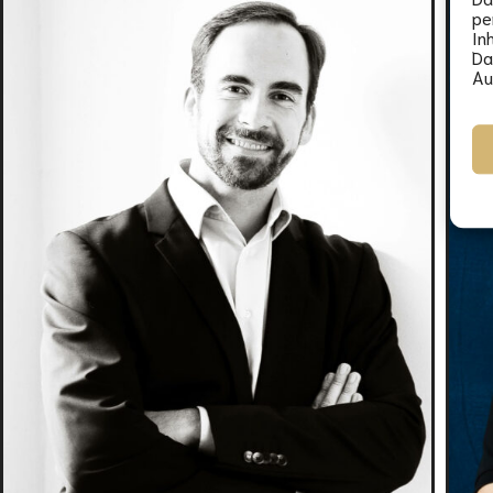
pe
In
Da
Au