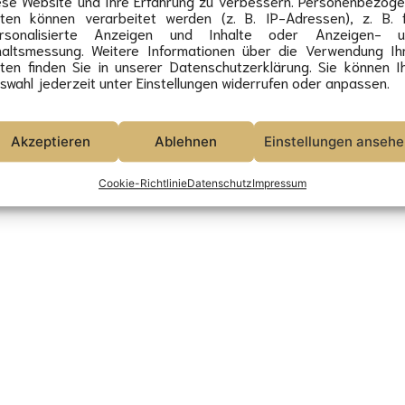
ese Website und Ihre Erfahrung zu verbessern. Personenbezog
ten können verarbeitet werden (z. B. IP-Adressen), z. B. 
rsonalisierte Anzeigen und Inhalte oder Anzeigen- u
haltsmessung. Weitere Informationen über die Verwendung Ih
ten finden Sie in unserer Datenschutzerklärung. Sie können I
swahl jederzeit unter Einstellungen widerrufen oder anpassen.
Akzeptieren
Ablehnen
Einstellungen anseh
Cookie-Richtlinie
Datenschutz
Impressum