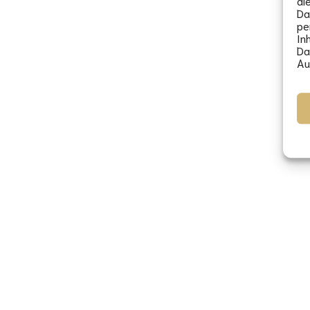
di
Da
pe
In
Da
Au