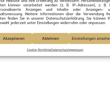
ese Website und Ihre Erfahrung zu verbessern. Personenbezog
ten können verarbeitet werden (z. B. IP-Adressen), z. B. 
Schleif 2021-26 - alle Rechte vorbehalten.
rsonalisierte Anzeigen und Inhalte oder Anzeigen- u
haltsmessung. Weitere Informationen über die Verwendung Ih
ten finden Sie in unserer Datenschutzerklärung. Sie können I
swahl jederzeit unter Einstellungen widerrufen oder anpassen.
Akzeptieren
Ablehnen
Einstellungen anseh
Cookie-Richtlinie
Datenschutz
Impressum