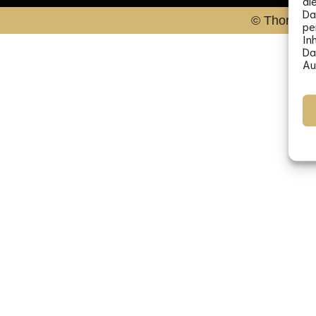
di
Da
© Thorsten 
pe
In
Da
Au