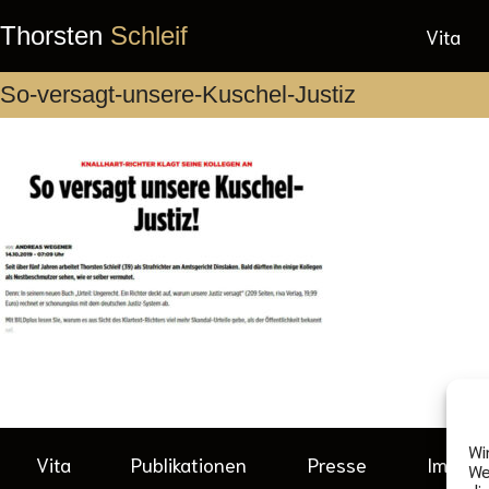
Thorsten
Schleif
Vita
So-versagt-unsere-Kuschel-Justiz
Wi
Vita
Publikationen
Presse
Impre
We