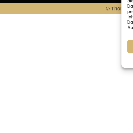
di
Da
© Thorsten 
pe
In
Da
Au