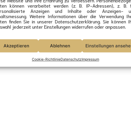
ese Website und Ihre Erfahrung zu verbessern. Personenbezog
ten können verarbeitet werden (z. B. IP-Adressen), z. B. 
Schleif 2021-26 - alle Rechte vorbehalten.
rsonalisierte Anzeigen und Inhalte oder Anzeigen- u
haltsmessung. Weitere Informationen über die Verwendung Ih
ten finden Sie in unserer Datenschutzerklärung. Sie können I
swahl jederzeit unter Einstellungen widerrufen oder anpassen.
Akzeptieren
Ablehnen
Einstellungen anseh
Cookie-Richtlinie
Datenschutz
Impressum