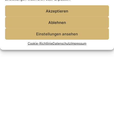
Akzeptieren
Vita
Publikationen
Presse
Impressum
Datenschutz
Ablehnen
Veranstaltung anfragen
Cookie-Richtlinie (EU)
Einstellungen ansehen
© Thorsten Schleif 2021-26 - alle Rechte vorbehalten.
Cookie-Richtlinie
Datenschutz
Impressum