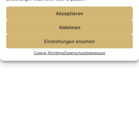
Akzeptieren
Ablehnen
Vita
Publikationen
Presse
Impressum
Datenschutz
Veranstaltung anfragen
Cookie-Richtlinie (EU)
Einstellungen ansehen
Cookie-Richtlinie
Datenschutz
Impressum
© Thorsten Schleif 2021-26 - alle Rechte vorbehalten.